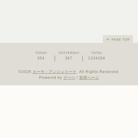
PAGE TOP
TODAY
YESTERDAY
TOTAL
354
367
1234266
©2026
カーサ・アンジェリーナ
. All Rights Reserved.
Powered by
グーペ
/
管理ページ