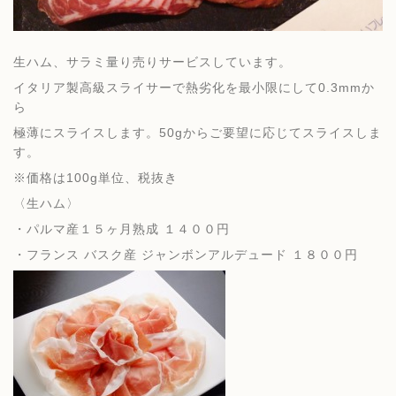
生ハム、サラミ量り売りサービスしています。
イタリア製高級スライサーで熱劣化を最小限にして0.3mmか
ら
極薄にスライスします。50gからご要望に応じてスライスしま
す。
※価格は100g単位、税抜き
〈生ハム〉
・パルマ産１５ヶ月熟成 １４００円
・フランス バスク産 ジャンボンアルデュード １８００円