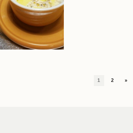
1
2
»