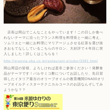
店長は岡山でこんなこともやっています！この日しか食べ
れないテーマに沿ったフランス料理を料理長と一緒に考え、
ソムリエと一緒にお料理にマリアージュさせる紅茶を選び抜
きおもてなししているこちらのサロン、大好評で４年目に突
入しました！詳しくはこちらを！
http://granvia-oka.co.jp/restaurant-prixdor/3381.html
岡山周辺の皆様、よろしければ是非ご参加ください！発酵食
品がテーマです！バルサミコ酢についてお話したり、先日習
得したイタリア最古のオリーブオイルの教育機関ONA00オリ
ーブオイルティスターテクニカルコースのお話なんぞしてみ
ようかな？？