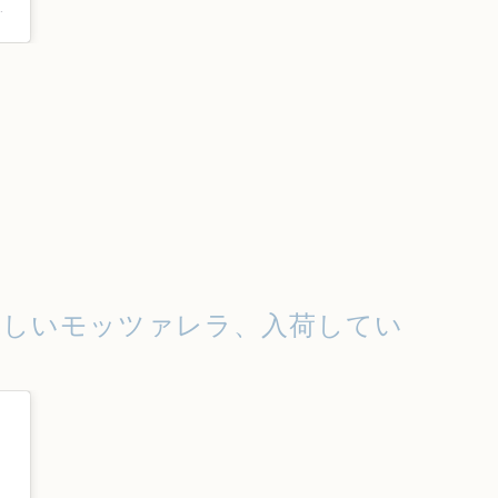
na_tokyo)がシェアした投稿
味しいモッツァレラ、入荷してい