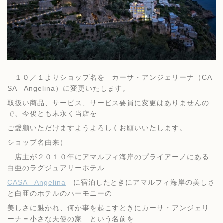
１０／１よりショップ名を カーサ・アンジェリーナ（CA
SA Angelina）に変更いたします。
取扱い商品、サービス、サービス要員に変更はありませんの
で、今後とも末永く当店を
ご愛顧いただけますようよろしくお願いいたします。
ショップ名由来）
店主が２０１０年にアマルフィ海岸のプライアーノにある
白亜のラグジュアリーホテル
CASA Angelina
に宿泊したときにアマルフィ海岸の美しさ
と白亜のホテルのハーモニーの
美しさに魅かれ、何か事を起こすときにカーサ・アンジェリ
ーナ＝小さな天使の家 という名前を