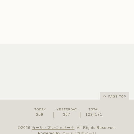
PAGE TOP
TODAY
YESTERDAY
TOTAL
259
367
1234171
©2026
カーサ・アンジェリーナ
. All Rights Reserved.
Powered by
グーペ
/
管理ページ