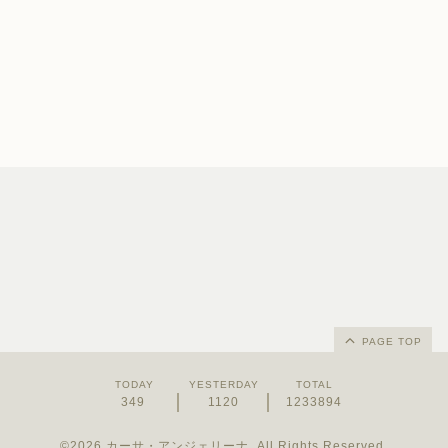
PAGE TOP
TODAY
YESTERDAY
TOTAL
349
1120
1233894
©2026
カーサ・アンジェリーナ
. All Rights Reserved.