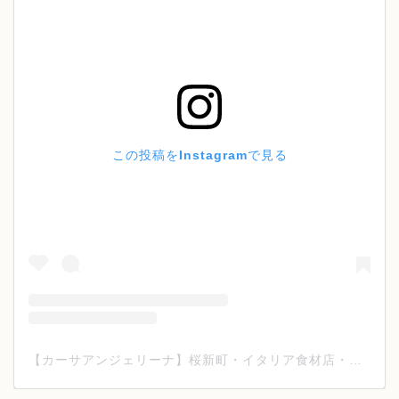
この投稿をInstagramで見る
【カーサアンジェリーナ】桜新町・イタリア食材店・ワイン(@casa_angelina_tokyo)がシェアした投稿