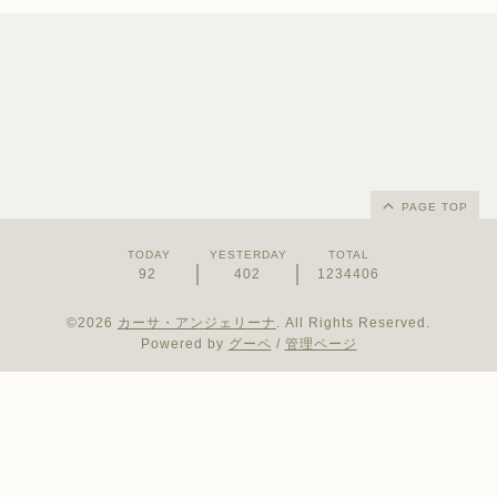
PAGE TOP
TODAY
YESTERDAY
TOTAL
92
402
1234406
©2026
カーサ・アンジェリーナ
. All Rights Reserved.
Powered by
グーペ
/
管理ページ