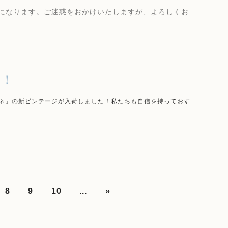
になります。ご迷惑をおかけいたしますが、よろしくお
た！
ーネ」の新ビンテージが入荷しました！私たちも自信を持っておす
8
9
10
...
»