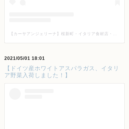
【カーサアンジェリーナ】桜新町・イタリア食材店・ワイン(@casa_angelina_tokyo)がシェアした投稿
2021/05/01 18:01
【ドイツ産ホワイトアスパラガス、イタリ
ア野菜入荷しました！】