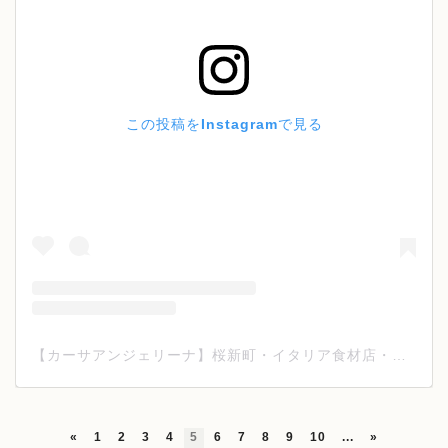
この投稿をInstagramで見る
【カーサアンジェリーナ】桜新町・イタリア食材店・ワイン(@casa_angelina_tokyo)がシェアした投稿
«
1
2
3
4
5
6
7
8
9
10
...
»